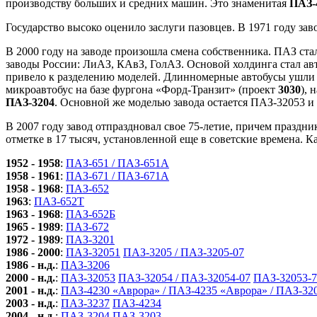
производству больших и средних машин. Это знаменитая
ПАЗ-
Государство высоко оценило заслуги пазовцев. В 1971 году зав
В 2000 году на заводе произошла смена собственника. ПАЗ ст
заводы России: ЛиАЗ, КАвЗ, ГолАЗ. Основой холдинга стал ав
привело к разделению моделей. Длинномерные автобусы ушли 
микроавтобус на базе фургона «Форд-Транзит» (проект
3030
), 
ПАЗ-3204
. Основной же моделью завода остается ПАЗ-32053 
В 2007 году завод отпраздновал свое 75-летие, причем праздн
отметке в 17 тысяч, установленной еще в советские времена. Ка
1952 - 1958
:
ПАЗ-651 / ПАЗ-651А
1958 - 1961
:
ПАЗ-671 / ПАЗ-671А
1958 - 1968
:
ПАЗ-652
1963
:
ПАЗ-652Т
1963 - 1968
:
ПАЗ-652Б
1965 - 1989
:
ПАЗ-672
1972 - 1989
:
ПАЗ-3201
1986 - 2000
:
ПАЗ-32051
ПАЗ-3205 / ПАЗ-3205-07
1986 - н.д.
:
ПАЗ-3206
2000 - н.д.
:
ПАЗ-32053
ПАЗ-32054 / ПАЗ-32054-07
ПАЗ-32053-
2001 - н.д.
:
ПАЗ-4230 «Аврора» / ПАЗ-4235 «Аврора» / ПАЗ-32
2003 - н.д.
:
ПАЗ-3237
ПАЗ-4234
2004 - н.д.
:
ПАЗ-3204
ПАЗ-3203