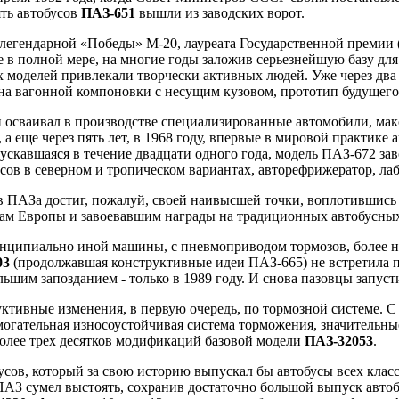
ть автобусов
ПАЗ-651
вышли из заводских ворот.
легендарной «Победы» М-20, лауреата Государственной премии 
 в полной мере, на многие годы заложив серьезнейшую базу дл
 моделей привлекали творчески активных людей. Уже через два 
шина вагонной компоновки с несущим кузовом, прототип будущег
и осваивал в производстве специализированные автомобили, ма
, а еще через пять лет, в 1968 году, впервые в мировой практик
ускавшаяся в течение двадцати одного года, модель ПАЗ-672 зав
ов в северном и тропическом вариантах, авторефрижератор, ла
ов ПАЗа достиг, пожалуй, своей наивысшей точки, воплотившись
ам Европы и завоевавшим награды на традиционных автобусных 
нципиально иной машины, с пневмоприводом тормозов, более на
03
(продолжавшая конструктивные идеи ПАЗ-665) не встретила 
льшим запозданием - только в 1989 году. И снова пазовцы запус
ктивные изменения, в первую очередь, по тормозной системе. 
огательная износоустойчивая система торможения, значительны
более трех десятков модификаций базовой модели
ПАЗ-32053
.
усов, который за свою историю выпускал бы автобусы всех классо
ПАЗ сумел выстоять, сохранив достаточно большой выпуск автобу