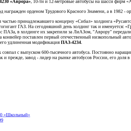
4230 «Аврора»
, 10-ти и 12-метровые автобусы на шасси фирм 
од награжден орденом Трудового Красного Знамени, а в 1982 - о
ал частью принадлежавшего концерну «Сибал» холдинга «Русавт
тогигант ГАЗ. На сегодняшний день холдинг так и именуется: «
с ПАЗа, в холдинге их закрепили за ЛиАЗом, "Аврору" передали
на конвейер поставлен первый отечественный низкопольный авто
и его удлиненная модификация
ПАЗ-4234
.
ик совпал с выпуском 600-тысячного автобуса. Постоянно наращ
к и прежде, завод - лидер на рынке автобусов России, его доля 
70 «Школьный»
09