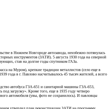
ельстве в Нижнем Новгороде автозавода, неизбежно потянулась
кторных инструментов (ЗАТИ). 5 августа 1930 года на северной
вующих, став на долгие годы спутником ГАЗа.
асса на Муром), крепкие традиции металлистов (село еще в
9 года в г. Павлово насчитывалось 45 тысяч жителей, а всего
водство автобуса ГЗА-651 и санитарной машины ГЗА-653,
од загрузку». Кроме того, еще в 1935 году четверо
вого автомобиля (увы, фото не сохранилось). И павловцы
лением утвердил план реконструкции ЗАТИ на программу