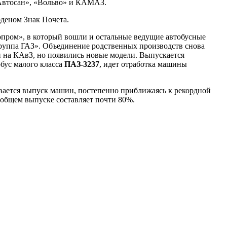
«Автосан», «Вольво» и КАМАЗ.
рденом Знак Почета.
опром», в который вошли и остальные ведущие автобусные
Группа ГАЗ». Объединение родственных производств снова
 на КАвЗ, но появились новые модели. Выпускается
бус малого класса
ПАЗ-3237
, идет отработка машины
ивается выпуск машин, постепенно приближаясь к рекордной
в общем выпуске составляет почти 80%.