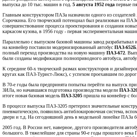
выпуска до 10 тыс. машин в год.
5 августа 1952 года
первые пя
Главным конструктором ПАЗа назначили одного из создателей 
Сорочкина. Его творческий потенциал был реализован на ПАЗе
совершенствование процесса проектирования и создания новых
каркасом кузова, в 1956 году - первая экспериментальная ма
Параллельно с выпуском базовой машины завод разрабатывал 
на конвейер поставили модернизированный автобус
ПАЗ-652Б
полный переход производства на новую машину
ПАЗ-672
. Вып
были созданы модификации полноприводного автобуса, автобус
К середине 60-х творческий размах конструкторов и дизайнер
кругах как ПАЗ-Турист-Люкс), с успехом проехавшим по дорог
В 70-е годы была предпринята попытка перейти на выпуск при
ЗИЛа, но начавшаяся подготовка производства модели
ПАЗ-32
итоге новая базовая модель
ПАЗ-3205
пришла на конвейер с бо
В процессе выпуска ПАЗ-3205 претерпел значительные констру
пневматическую, появились антиблокировочная система, вспом
двери и т.д. На сегодняшний день в модельной линейке ПАЗа 
2005 год. В России нет, наверное, другого производителя автоб
большого. В тяжелейшие для страны 90-е годы прошлого века 