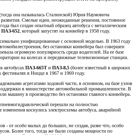
(тогда она называлась Сталинской) Юрия Наумовича
я развития. Смелые идеи, неожиданные решения, постоянное
года был создан опытный образец автобуса с металлическим
о
ПАЗ-652
, который запустят на конвейер в 1958 году.
ксимально унифицированные с основной моделью. В 1963 году
е автомобилестроения, без остановки конвейера был совершен
оевала огромную популярность среди водителей. На ее базе
боратории на колесах и передвижные телевизионные станции.
 в автобусах
ПАЗ-665T
и
ПАЗ-8,5
(более известный в широких
фестивалях в Ницце в 1967 и 1969 году.
дежными агрегатами ходовой части, в основном, на базе узлов
поддержки в министерстве автомобильной промышленности. В
тили машину в производство без остановки главного конвейера.
С пневмогидравлической перешли на полностью
е изменения коснулись электросхемы автобуса, аварийной
в - от особо малых до больших, не создав, разве что, особо
сов. Более того, тогда же были созданы мощности по