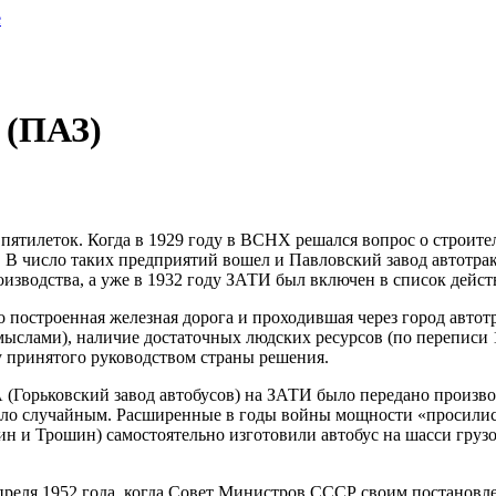
 (ПАЗ)
 пятилеток. Когда в 1929 году в ВСНХ решался вопрос о строит
. В число таких предприятий вошел и Павловский завод автотра
изводства, а уже в 1932 году ЗАТИ был включен в список дейст
 построенная железная дорога и проходившая через город автотр
лами), наличие достаточных людских ресурсов (по переписи 193
зу принятого руководством страны решения.
ЗА (Горьковский завод автобусов) на ЗАТИ было передано произ
ло случайным. Расширенные в годы войны мощности «просились п
 и Трошин) самостоятельно изготовили автобус на шасси грузо
апреля 1952 года, когда Совет Министров СССР своим постанов