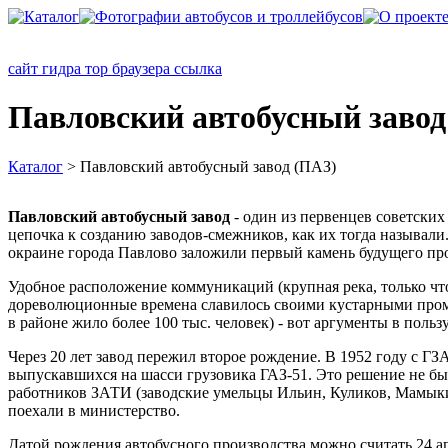
сайт гидра тор браузера ссылка
Павловский автобусный завод
Каталог
> Павловский автобусный завод (ПАЗ)
Павловский автобусный завод
- один из первенцев советских
цепочка к созданию заводов-смежников, как их тогда называли
окраине города Павлово заложили первый камень будущего про
Удобное расположение коммуникаций (крупная река, только что
дореволюционные времена славилось своими кустарными промыс
в районе жило более 100 тыс. человек) - вот аргументы в поль
Через 20 лет завод пережил второе рождение. В 1952 году с Г
выпускавшихся на шасси грузовика ГАЗ-51. Это решение не бы
работников ЗАТИ (заводские умельцы Ильин, Куликов, Мамыкин
поехали в министерство.
Датой рождения автобусного производства можно считать 24 